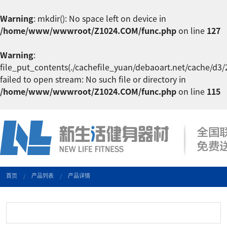
Warning
: mkdir(): No space left on device in
/home/www/wwwroot/Z1024.COM/func.php
on line
127
Warning
:
file_put_contents(./cachefile_yuan/debaoart.net/cache/d3/
failed to open stream: No such file or directory in
/home/www/wwwroot/Z1024.COM/func.php
on line
115
首页
产品列表
产品详情